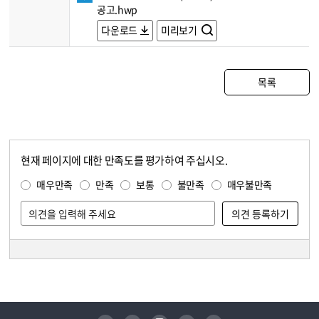
공고.hwp
다운로드
미리보기
목록
현재 페이지에 대한 만족도를 평가하여 주십시오.
콘텐츠 만족도 조사
만족도 조사
매우만족
만족
보통
불만족
매우불만족
담당자 정보
담당자 정보
유튜브
페이스북
인스타그램
블로그
트위터