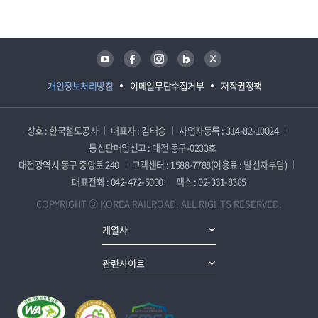
유튜브
페이스북
인스타그램
블로그
트위터
개인정보처리방침
이메일무단수집거부
저작권정책
상호 : 한국철도공사
대표자 : 김태승
사업자등록 : 314-82-10024
통신판매업신고 : 대전 동구-0233호
대전광역시 동구 중앙로 240
고객센터 : 1588-7788(이용료 : 발신자부담)
대표전화 : 042-472-5000
팩스 : 02-361-8385
COPYRIGHT ⓒ KOREA RAILROAD. ALL RIGHTS RESERVED.
계열사
관련사이트