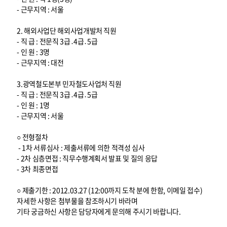
- 근무지역 : 서울
2. 해외사업단 해외사업개발처 직원
- 직 급 : 전문직 3급․4급․5급
- 인 원 : 3명
- 근무지역 : 대전
3.광역철도본부 민자철도사업처 직원
- 직 급 : 전문직 3급․4급․5급
- 인 원 : 1명
- 근무지역 : 서울
○ 전형절차
- 1차 서류심사 : 제출서류에 의한 적격성 심사
- 2차 심층면접 : 직무수행계획서 발표 및 질의 응답
- 3차 최종면접
○ 제출기한 : 2012.03.27 (12:00까지 도착 분에 한함, 이메일 접수)
자세한 사항은 첨부물을 참조하시기 바라며
기타 궁금하신 사항은 담당자에게 문의해 주시기 바랍니다.