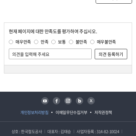
현재 페이지에 대한 만족도를 평가하여 주십시오.
콘텐츠 만족도 조사
만족도 조사
매우만족
만족
보통
불만족
매우불만족
담당자 정보
담당자 정보
유튜브
페이스북
인스타그램
블로그
트위터
개인정보처리방침
이메일무단수집거부
저작권정책
상호 : 한국철도공사
대표자 : 김태승
사업자등록 : 314-82-10024