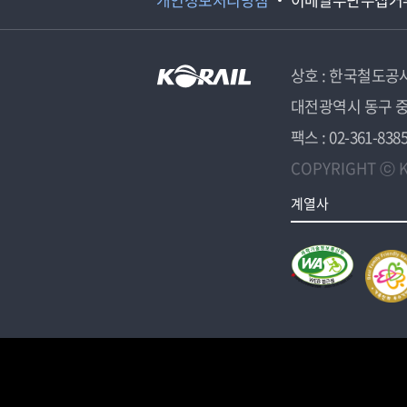
상호 : 한국철도공
대전광역시 동구 중
팩스 : 02-361-838
COPYRIGHT ⓒ K
계열사