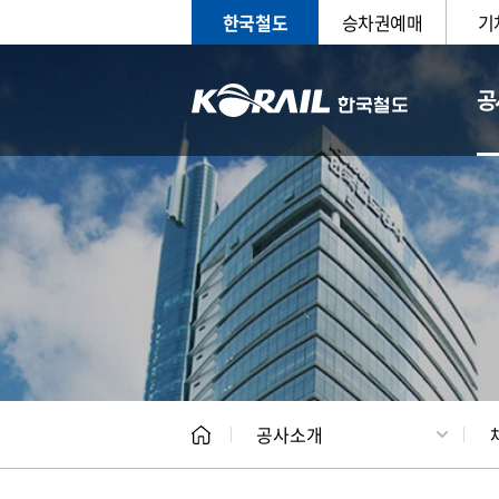
한국철도
승차권예매
기
공
CEO
일반현
공사소개