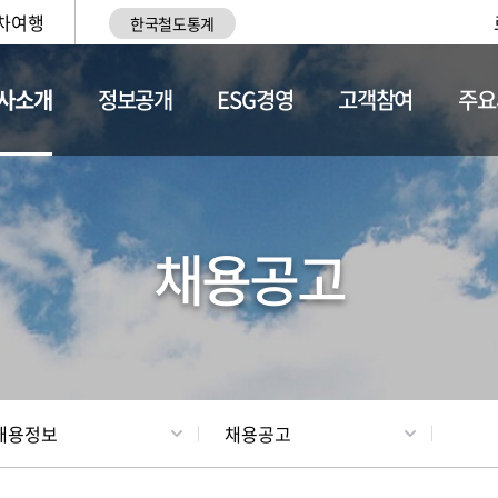
차여행
한국철도통계
사소개
정보공개
ESG경영
고객참여
주요
황
조직현황
채용정보
채용공고
채용정보
채용공고