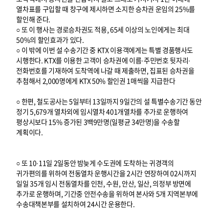
열차표를 구입할 때 창구에 제시하면 소지한 승차권 운임의 25%를
할인해 준다.
○ 또 이 행사는 경로승차권도 적용, 65세 이상의 노인에게는 최대
50%의 할인효과가 있다.
○ 이 밖에 이번 설 수송기간 중 KTX 이용객에게는 특별 경품행사도
시행한다. KTX를 이용한 고객이 승차권에 이름·주민번호 뒷자리·
전화번호를 기재하여 도착역에 나갈 때 제출하면, 집표된 승차권을
추첨해서 2,000명에게 KTX 50% 할인권 1매씩을 지급한다
○ 한편, 철도공사는 5일부터 13일까지 9일간의 설 특별수송기간 동안
정기 5,679개 열차외에 임시열차 401개열차를 추가로 운행하여
평상시보다 15% 증가된 3백9만명(일평균 34만명)을 수송할
계획이다.
○ 또 10·11일 2일동안 밤늦게 수도권에 도착하는 귀경객의
귀가편의를 위하여 전동열차 운행시간을 2시간 연장하여 02시까지
일일 35개 임시 전동열차를 인천, 수원, 안산, 일산, 의정부 방면에
추가로 운행하며, 기간중 안전수송을 위하여 본사와 5개 지역본부에
수송대책본부를 설치하여 24시간 운용한다.