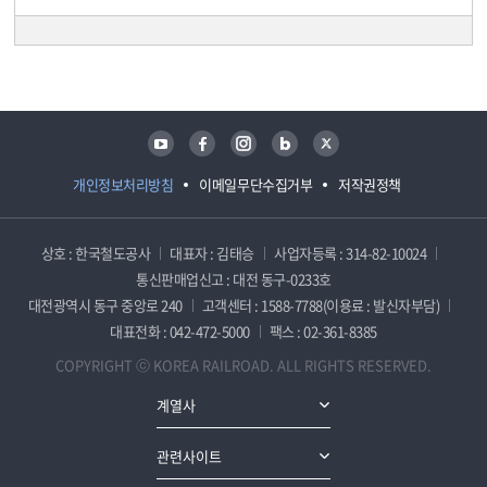
담당자 정보
담당자 정보
유튜브
페이스북
인스타그램
블로그
트위터
개인정보처리방침
이메일무단수집거부
저작권정책
상호 : 한국철도공사
대표자 : 김태승
사업자등록 : 314-82-10024
통신판매업신고 : 대전 동구-0233호
대전광역시 동구 중앙로 240
고객센터 : 1588-7788(이용료 : 발신자부담)
대표전화 : 042-472-5000
팩스 : 02-361-8385
COPYRIGHT ⓒ KOREA RAILROAD. ALL RIGHTS RESERVED.
계열사
관련사이트