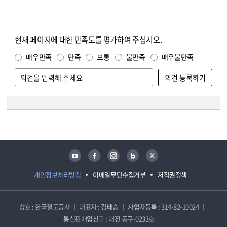
현재 페이지에 대한 만족도를 평가하여 주십시오.
콘텐츠 만족도 조사
만족도 조사
매우만족
만족
보통
불만족
매우불만족
담당자 정보
담당자 정보
유튜브
페이스북
인스타그램
블로그
트위터
개인정보처리방침
이메일무단수집거부
저작권정책
상호 : 한국철도공사
대표자 : 김태승
사업자등록 : 314-82-10024
통신판매업신고 : 대전 동구-0233호