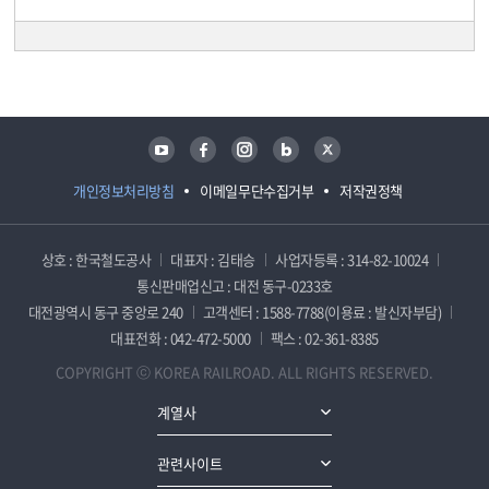
담당자 정보
담당자 정보
유튜브
페이스북
인스타그램
블로그
트위터
개인정보처리방침
이메일무단수집거부
저작권정책
상호 : 한국철도공사
대표자 : 김태승
사업자등록 : 314-82-10024
통신판매업신고 : 대전 동구-0233호
대전광역시 동구 중앙로 240
고객센터 : 1588-7788(이용료 : 발신자부담)
대표전화 : 042-472-5000
팩스 : 02-361-8385
COPYRIGHT ⓒ KOREA RAILROAD. ALL RIGHTS RESERVED.
계열사
관련사이트