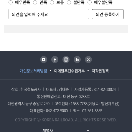
매우만족
만족
보통
불만족
매우불만족
담당자 정보
담당자 정보
유튜브
페이스북
인스타그램
블로그
트위터
개인정보처리방침
이메일무단수집거부
저작권정책
상호 : 한국철도공사
대표자 : 김태승
사업자등록 : 314-82-10024
통신판매업신고 : 대전 동구-0233호
대전광역시 동구 중앙로 240
고객센터 : 1588-7788(이용료 : 발신자부담)
대표전화 : 042-472-5000
팩스 : 02-361-8385
COPYRIGHT ⓒ KOREA RAILROAD. ALL RIGHTS RESERVED.
계열사