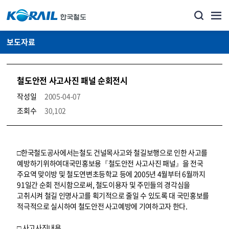
보도자료
철도안전 사고사진 패널 순회전시
작성일
2005-04-07
조회수
30,102
뉴스·홍보_보도자료 상세보기 – 내용, 파일, 담당자 연락처로 구성
□한국철도공사에서는철도 건널목사고와 철길보행으로 인한 사고를
예방하기위하여대국민홍보용『철도안전 사고사진 패널』을 전국
주요역 맞이방 및 철도연변초등학교 등에 2005년 4월부터 6월까지
91일간 순회 전시함으로써, 철도이용자 및 주민들의 경각심을
고취시켜 철길 인명사고를 획기적으로 줄일 수 있도록 대 국민홍보를
적극적으로 실시하여 철도안전 사고예방에 기여하고자 한다.
□ 사고사진내용