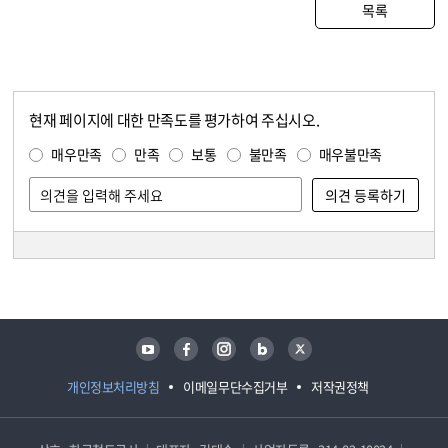
목록
현재 페이지에 대한 만족도를 평가하여 주십시오.
콘텐츠 만족도 조사
만족도 조사
매우만족
만족
보통
불만족
매우불만족
담당자 정보
담당자 정보
유튜브
페이스북
인스타그램
블로그
트위터
개인정보처리방침
이메일무단수집거부
저작권정책