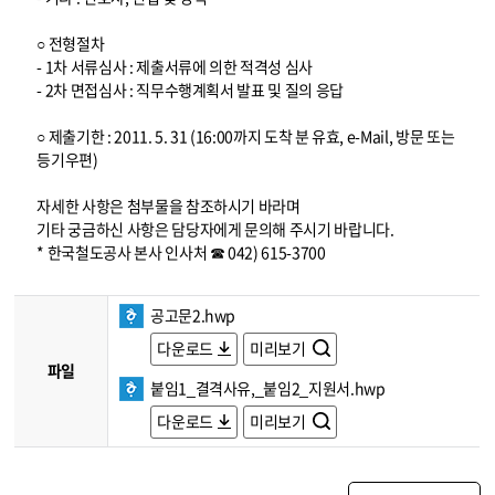
○ 전형절차
- 1차 서류심사 : 제출서류에 의한 적격성 심사
- 2차 면접심사 : 직무수행계획서 발표 및 질의 응답
○ 제출기한 : 2011. 5. 31 (16:00까지 도착 분 유효, e-Mail, 방문 또는
등기우편)
자세한 사항은 첨부물을 참조하시기 바라며
기타 궁금하신 사항은 담당자에게 문의해 주시기 바랍니다.
* 한국철도공사 본사 인사처 ☎ 042) 615-3700
공고문2.hwp
다운로드
미리보기
파일
붙임1_결격사유,_붙임2_지원서.hwp
다운로드
미리보기