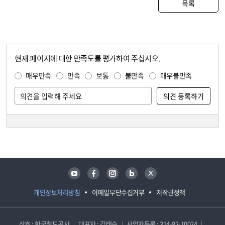
목록
현재 페이지에 대한 만족도를 평가하여 주십시오.
콘텐츠 만족도 조사
만족도 조사
매우만족
만족
보통
불만족
매우불만족
담당자 정보
담당자 정보
유튜브
페이스북
인스타그램
블로그
트위터
개인정보처리방침
이메일무단수집거부
저작권정책
상호 : 한국철도공사
대표자 : 김태승
사업자등록 : 314-82-10024