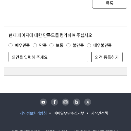
목록
현재 페이지에 대한 만족도를 평가하여 주십시오.
콘텐츠 만족도 조사
만족도 조사
매우만족
만족
보통
불만족
매우불만족
담당자 정보
담당자 정보
유튜브
페이스북
인스타그램
블로그
트위터
개인정보처리방침
이메일무단수집거부
저작권정책