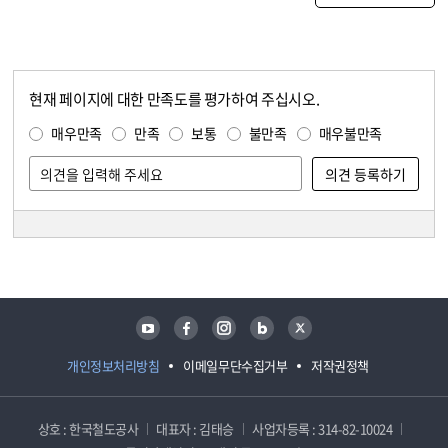
현재 페이지에 대한 만족도를 평가하여 주십시오.
콘텐츠 만족도 조사
만족도 조사
매우만족
만족
보통
불만족
매우불만족
담당자 정보
담당자 정보
유튜브
페이스북
인스타그램
블로그
트위터
개인정보처리방침
이메일무단수집거부
저작권정책
상호 : 한국철도공사
대표자 : 김태승
사업자등록 : 314-82-10024