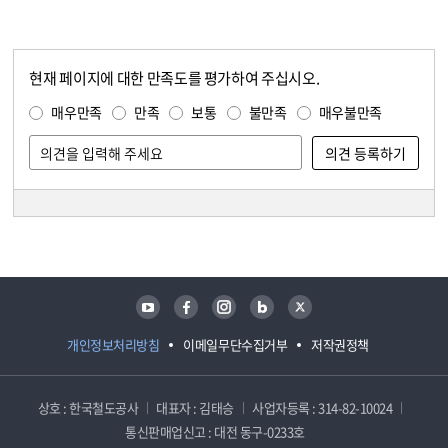
현재 페이지에 대한 만족도를 평가하여 주십시오.
콘텐츠 만족도 조사
만족도 조사
매우만족
만족
보통
불만족
매우불만족
담당자 정보
담당자 정보
유튜브
페이스북
인스타그램
블로그
트위터
개인정보처리방침
이메일무단수집거부
저작권정책
상호 : 한국철도공사
대표자 : 김태승
사업자등록 : 314-82-10024
통신판매업신고 : 대전 동구-0233호