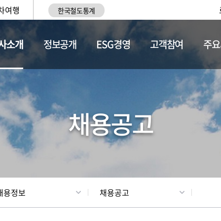
차여행
한국철도통계
사소개
정보공개
ESG경영
고객참여
주요
황
조직현황
채용정보
채용공고
채용정보
채용공고