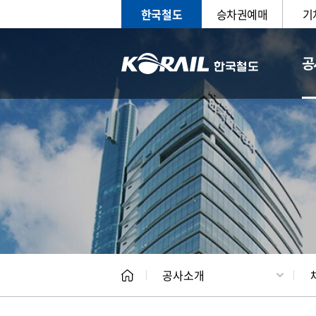
한국철도
승차권예매
기
공
CEO
일반현
공사소개