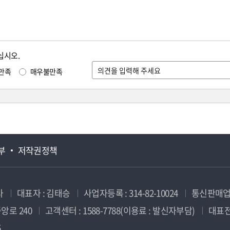
십시오.
만족
매우불만족
부
저작권정책
사
대표자 : 김태승
사업자등록 : 314-82-10024
통신판매업신
앙로 240
고객센터 : 1588-7788(이용료 : 발신자부담)
대표전화
5