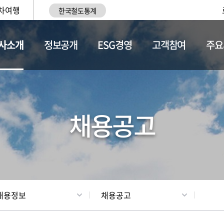
차여행
한국철도통계
사소개
정보공개
ESG경영
고객참여
주요
황
조직현황
채용정보
채용공고
채용정보
채용공고