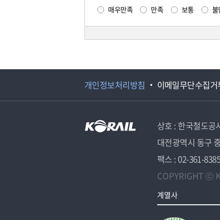
매우만족
만족
보통
불
개인정보처리방침
이메일무단수집거
상호 : 한국철도공
대전광역시 동구 중
팩스 : 02-361-838
COPYRIGHT ⓒ K
계열사