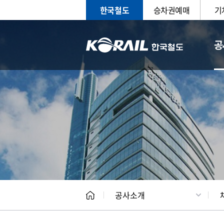
한국철도
승차권예매
기
공
CEO
일반현
공사소개