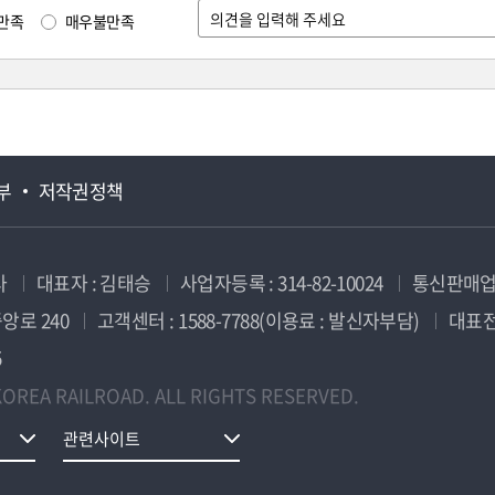
만족
매우불만족
부
저작권정책
사
대표자 : 김태승
사업자등록 : 314-82-10024
통신판매업신
앙로 240
고객센터 : 1588-7788(이용료 : 발신자부담)
대표전화
5
OREA RAILROAD. ALL RIGHTS RESERVED.
관련사이트