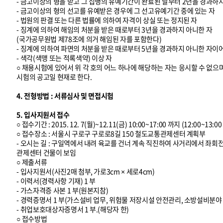
- 금고이상의 형을 받고 그 집행의 유예기간이 완료된 날부터 2년을 경과하
- 금고이상의 형의 선고를 유예받은 경우에 그 선고유예기간 중에 있는 자
- 법원의 판결 또는 다른 법률에 의하여 자격이 상실 또는 정지된 자
- 징계에 의하여 해임의 처분을 받은 때로부터 3년을 경과하지 아니한 자
(국가공무원법 제78조에 의거 해임된 자를 포함한다)
- 징계에 의하여 파면의 처분을 받은 때로부터 5년을 경과하지 아니한 자이
- 색각(색맹 또는 적록색약) 이상 자
○ 채용시험에 있어서 위 각 호의 어느 하나에 해당하는 자는 응시할 수 없으
시험의 공고일 현재로 한다.
4. 전형방법 : 서류심사 및 면접시험
5. 입사지원서 접수
○ 접수기간 : 2015. 12. 7(월)~12.11(금) 10:00~17:00 까지 (12:00~13
○ 접수장소 : 서울시 구로구 구로로8길 150 철도교통관제센터 계획부
- 오시는 길 : 구일역에서 내려 육교를 건너 계속 직진하여 사거리에서 좌
관제센터 건물이 보임
○ 제출서류
- 입사지원서(사진2매 첨부, 가로3cm × 세로4cm)
- 이력서(경력사항 기재) 1 부
- 가스자격증 사본 1 부(원본지참)
- 경력증명서 1 부(가스설비 업무, 위험물 저장시설 안전관리, 소방설비분야
- 취업보호대상자증명서 1 부.(해당자 한)
○ 접수방법