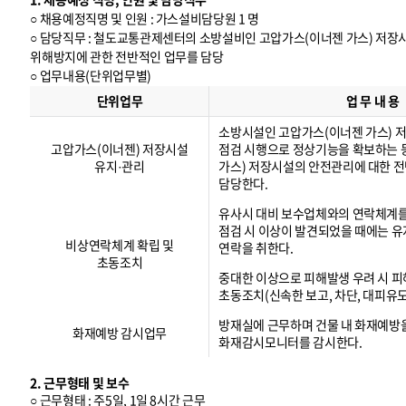
○ 채용예정직명 및 인원 : 가스설비담당원 1 명
○ 담당직무 : 철도교통관제센터의 소방설비인 고압가스(이너젠 가스) 저
위해방지에 관한 전반적인 업무를 담당
○ 업무내용(단위업무별)
업
무
단위업무
업 무 내 용
내
용
(
단
위
업
무
별
)
소방시설인 고압가스(이너젠 가스) 
고압가스(이너젠) 저장시설
점검 시행으로 정상기능을 확보하는 
유지·관리
가스) 저장시설의 안전관리에 대한 
담당한다.
유사시 대비 보수업체와의 연락체계
점검 시 이상이 발견되었을 때에는 
비상연락체계 확립 및
연락을 취한다.
초동조치
중대한 이상으로 피해발생 우려 시 피
초동조치(신속한 보고, 차단, 대피유도
방재실에 근무하며 건물 내 화재예방
화재예방 감시업무
화재감시모니터를 감시한다.
2. 근무형태 및 보수
○ 근무형태 : 주5일, 1일 8시간 근무