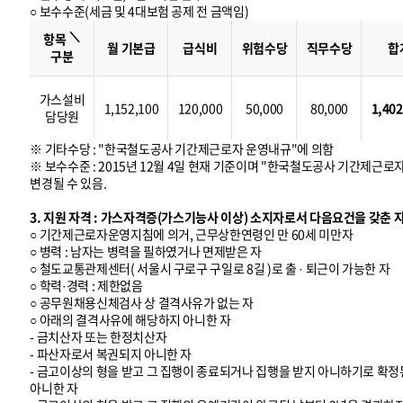
○ 보수수준(세금 및 4대보험 공제 전 금액임)
보
수
＼
수
항목
준
월 기본급
급식비
위험수당
직무수당
합
구분
가스설비
1,152,100
120,000
50,000
80,000
1,402
담당원
※ 기타수당 : "한국철도공사 기간제근로자 운영내규"에 의함
※ 보수수준 : 2015년 12월 4일 현재 기준이며 "한국철도공사 기간제근로
변경될 수 있음.
3. 지원 자격 : 가스자격증(가스기능사 이상) 소지자로서 다음요건을 갖춘 
○ 기간제근로자운영지침에 의거, 근무상한연령인 만 60세 미만자
○ 병력 : 남자는 병력을 필하였거나 면제받은 자
○ 철도교통관제센터( 서울시 구로구 구일로 8길 )로 출 · 퇴근이 가능한 자
○ 학력·경력 : 제한없음
○ 공무원채용신체검사 상 결격사유가 없는 자
○ 아래의 결격사유에 해당하지 아니한 자
- 금치산자 또는 한정치산자
- 파산자로서 복권되지 아니한 자
- 금고이상의 형을 받고 그 집행이 종료되거나 집행을 받지 아니하기로 확정된
아니한 자