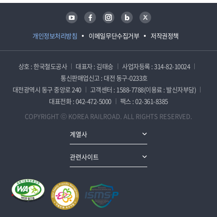
유튜브
페이스북
인스타그램
블로그
트위터
개인정보처리방침
이메일무단수집거부
저작권정책
상호 : 한국철도공사
대표자 : 김태승
사업자등록 : 314-82-10024
통신판매업신고 : 대전 동구-0233호
대전광역시 동구 중앙로 240
고객센터 : 1588-7788(이용료 : 발신자부담)
대표전화 : 042-472-5000
팩스 : 02-361-8385
COPYRIGHT ⓒ KOREA RAILROAD. ALL RIGHTS RESERVED.
계열사
관련사이트