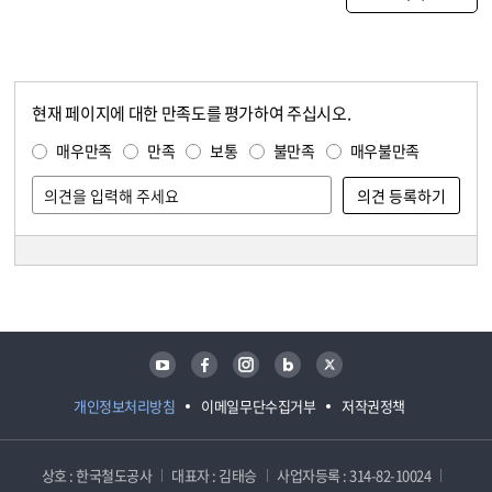
현재 페이지에 대한 만족도를 평가하여 주십시오.
콘텐츠 만족도 조사
만족도 조사
매우만족
만족
보통
불만족
매우불만족
담당자 정보
담당자 정보
유튜브
페이스북
인스타그램
블로그
트위터
개인정보처리방침
이메일무단수집거부
저작권정책
상호 : 한국철도공사
대표자 : 김태승
사업자등록 : 314-82-10024