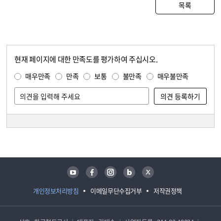
목록
현재 페이지에 대한 만족도를 평가하여 주십시오.
콘텐츠 만족도 조사
만족도 조사
매우만족
만족
보통
불만족
매우불만족
담당자 정보
담당자 정보
유튜브
페이스북
인스타그램
블로그
트위터
개인정보처리방침
이메일무단수집거부
저작권정책