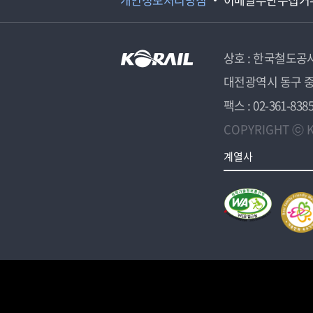
상호 : 한국철도공
대전광역시 동구 중
팩스 : 02-361-838
COPYRIGHT ⓒ K
계열사