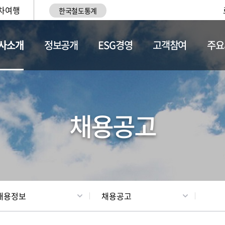
차여행
한국철도통계
사소개
정보공개
ESG경영
고객참여
주요
황
조직현황
채용정보
채용공고
채용정보
채용공고