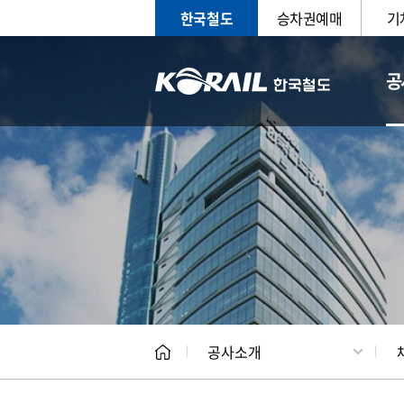
한국철도
승차권예매
기
공
CEO
일반현
공사소개