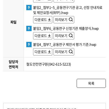
붙임2_첨부1~5_공동연구기관 공고, 선정 안내자료
및 제안요청서(RFP).hwp
다운로드
미리보기
파일
붙임3_첨부6_공동연구 신청기관 제출양식.hwp
다운로드
미리보기
붙임4_첨부7_공동연구 제안서 평가 기준.hwp
다운로드
미리보기
담당자
철도안전연구원(042-615-5223)
연락처
목록