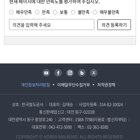
현재 페이지에 대한 만족도를 평가하여 주십시오.
콘텐츠 만족도 조사
만족도 조사
매우만족
만족
보통
불만족
매우불만족
담당자 정보
담당자 정보
유튜브
페이스북
인스타그램
블로그
트위터
개인정보처리방침
이메일무단수집거부
저작권정책
상호 : 한국철도공사
대표자 : 김태승
사업자등록 : 314-82-10024
통신판매업신고 : 대전 동구-0233호
대전광역시 동구 중앙로 240
고객센터 : 1588-7788(이용료 : 발신자부담)
대표전화 : 042-472-5000
팩스 : 02-361-8385
COPYRIGHT ⓒ KOREA RAILROAD. ALL RIGHTS RESERVED.