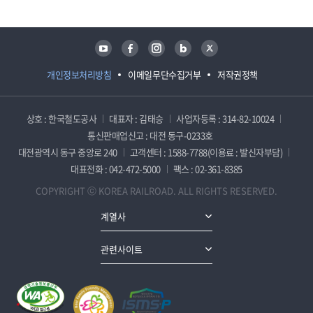
유튜브
페이스북
인스타그램
블로그
트위터
개인정보처리방침
이메일무단수집거부
저작권정책
상호 : 한국철도공사
대표자 : 김태승
사업자등록 : 314-82-10024
통신판매업신고 : 대전 동구-0233호
대전광역시 동구 중앙로 240
고객센터 : 1588-7788(이용료 : 발신자부담)
대표전화 : 042-472-5000
팩스 : 02-361-8385
COPYRIGHT ⓒ KOREA RAILROAD. ALL RIGHTS RESERVED.
계열사
관련사이트