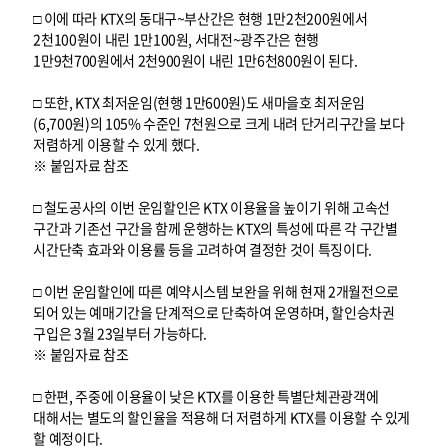
□ 이에 따라 KTX의 동대구~부산간은 현행 1만2천200원에서
2천100원이 내린 1만100원, 서대전~광주간은 현행
1만9천700원에서 2천900원이 내린 1만6천800원이 된다.
□ 또한, KTX 최저운임(현행 1만600원)도 새마을호 최저운임
(6,700원)의 105% 수준인 7천원으로 크게 내려 단거리구간을 보다
저렴하게 이용할 수 있게 했다.
※ 붙임자료 참조
□ 철도공사의 이번 운임할인은 KTX 이용율을 높이기 위해 고속선
구간과 기존선 구간을 함께 운행하는 KTX의 특성에 따른 각 구간별
시간단축 효과와 이용률 등을 고려하여 결정한 것이 특징이다.
□ 이번 운임할인에 따른 예약시스템 보완을 위해 현재 2개월전으로
되어 있는 예매기간을 단계적으로 단축하여 운영하며, 할인승차권
구입은 3월 23일부터 가능하다.
※ 붙임자료 참조
□ 한편, 주중에 이용율이 낮은 KTX를 이용한 특별단체관광객에
대해서는 별도의 할인율을 적용해 더 저렴하게 KTX를 이용할 수 있게
할 예정이다.