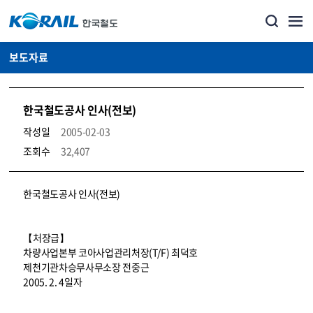
보도자료
한국철도공사 인사(전보)
작성일
2005-02-03
조회수
32,407
뉴스·홍보_보도자료 상세보기 – 내용, 파일, 담당자 연락처로 구성
한국철도공사 인사(전보)
【처장급】
차량사업본부 코아사업관리처장(T/F) 최덕호
제천기관차승무사무소장 전중근
2005. 2. 4일자