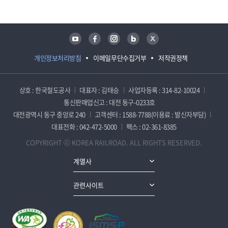
유튜브
페이스북
인스타그램
블로그
트위터
개인정보처리방침
이메일무단수집거부
저작권정책
상호 : 한국철도공사
대표자 : 김태승
사업자등록 : 314-82-10024
통신판매업신고 : 대전 동구-0233호
대전광역시 동구 중앙로 240
고객센터 : 1588-7788(이용료 : 발신자부담)
대표전화 : 042-472-5000
팩스 : 02-361-8385
COPYRIGHT ⓒ KOREA RAILROAD. ALL RIGHTS RESERVED.
계열사
관련사이트