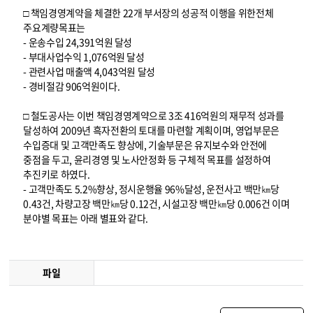
□ 책임경영계약을 체결한 22개 부서장의 성공적 이행을 위한전체
주요계량목표는
- 운송수입 24,391억원 달성
- 부대사업수익 1,076억원 달성
- 관련사업 매출액 4,043억원 달성
- 경비절감 906억원이다.
□ 철도공사는 이번 책임경영계약으로 3조 416억원의 재무적 성과를
달성하여 2009년 흑자전환의 토대를 마련할 계획이며, 영업부문은
수입증대 및 고객만족도 향상에, 기술부문은 유지보수와 안전에
중점을 두고, 윤리경영 및 노사안정화 등 구체적 목표를 설정하여
추진키로 하였다.
- 고객만족도 5.2%향상, 정시운행율 96%달성, 운전사고 백만㎞당
0.43건, 차량고장 백만㎞당 0.12건, 시설고장 백만㎞당 0.006건 이며
분야별 목표는 아래 별표와 같다.
파일