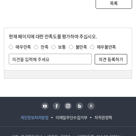
목록
현재 페이지에 대한 만족도를 평가하여 주십시오.
콘텐츠 만족도 조사
만족도 조사
매우만족
만족
보통
불만족
매우불만족
담당자 정보
담당자 정보
유튜브
페이스북
인스타그램
블로그
트위터
개인정보처리방침
이메일무단수집거부
저작권정책