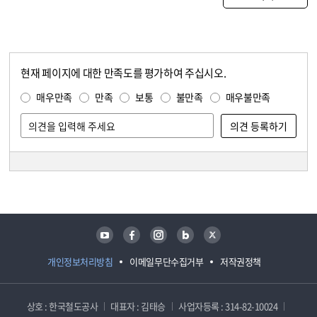
현재 페이지에 대한 만족도를 평가하여 주십시오.
콘텐츠 만족도 조사
만족도 조사
매우만족
만족
보통
불만족
매우불만족
담당자 정보
담당자 정보
유튜브
페이스북
인스타그램
블로그
트위터
개인정보처리방침
이메일무단수집거부
저작권정책
상호 : 한국철도공사
대표자 : 김태승
사업자등록 : 314-82-10024