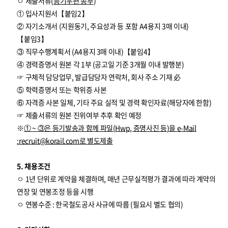
ㅇ 제출서류(
등기우편 송부
)
① 입사지원서【붙임2】
② 자기소개서 (지원동기, 주요성과 등 포함 A4용지 3매 이내)
【붙임3】
③ 직무수행계획서 (A4용지 3매 이내)【붙임4】
④ 경력증명서 원본 각 1부 (공고일 기준 3개월 이내 발행분)
☞ 구체적 담당업무, 발급담당자 연락처, 회사 주소 기재 必
⑤ 학력증명서 또는 학위증 사본
⑥ 자격증 사본 일체, 기타 주요 실적 및 경력 확인자료(해당자에 한함)
☞ 제출서류의 원본 진위여부 추후 확인 예정
※
①
~
③
은 등기발송과 함께 파일
(Hwp,
증명사진 등
)
을
e-Mail
:
recruit@korail.com
로 별도제출
5. 채용조건
ㅇ 1년 단위로 계약을 체결하며, 매년 근무실적평가 결과에 따라 계약의
연장 및 연봉조정 등을 시행
ㅇ 연봉수준 : 한국철도공사 사규에 따름 (필요시 별도 협의)