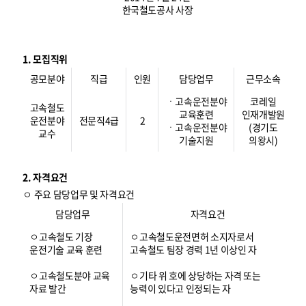
한국철도공사 사장
1. 모집직위
공모분야
직급
인원
담당업무
근무소속
ㆍ고속운전분야
코레일
고속철도
교육훈련
인재개발원
운전분야
전문직4급
2
ㆍ고속운전분야
(경기도
교수
기술지원
의왕시)
2. 자격요건
ㅇ 주요 담당업무 및 자격요건
담당업무
자격요건
ㅇ고속철도 기장
ㅇ고속철도운전면허 소지자로서
운전기술 교육 훈련
고속철도 팀장 경력 1년 이상인 자
ㅇ고속철도분야 교육
ㅇ기타 위 호에 상당하는 자격 또는
자료 발간
능력이 있다고 인정되는 자