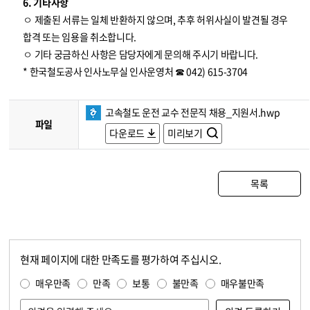
6. 기타사항
ㅇ 제출된 서류는 일체 반환하지 않으며, 추후 허위사실이 발견될 경우
합격 또는 임용을 취소합니다.
ㅇ 기타 궁금하신 사항은 담당자에게 문의해 주시기 바랍니다.
* 한국철도공사 인사노무실 인사운영처 ☎ 042) 615-3704
고속철도 운전 교수 전문직 채용_지원서.hwp
파일
다운로드
미리보기
목록
현재 페이지에 대한 만족도를 평가하여 주십시오.
콘텐츠 만족도 조사
만족도 조사
매우만족
만족
보통
불만족
매우불만족