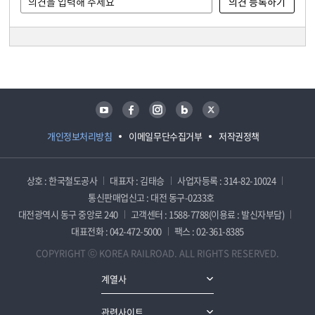
담당자 정보
담당자 정보
유튜브
페이스북
인스타그램
블로그
트위터
개인정보처리방침
이메일무단수집거부
저작권정책
상호 : 한국철도공사
대표자 : 김태승
사업자등록 : 314-82-10024
통신판매업신고 : 대전 동구-0233호
대전광역시 동구 중앙로 240
고객센터 : 1588-7788(이용료 : 발신자부담)
대표전화 : 042-472-5000
팩스 : 02-361-8385
COPYRIGHT ⓒ KOREA RAILROAD. ALL RIGHTS RESERVED.
계열사
관련사이트