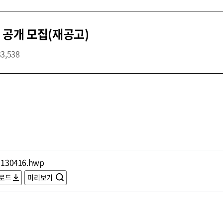
 공개 모집(재공고)
33,538
_130416.hwp
로드
미리보기