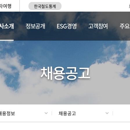
차여행
한국철도통계
사소개
정보공개
ESG경영
고객참여
주요
황
조직현황
채용정보
채용공고
채용정보
채용공고