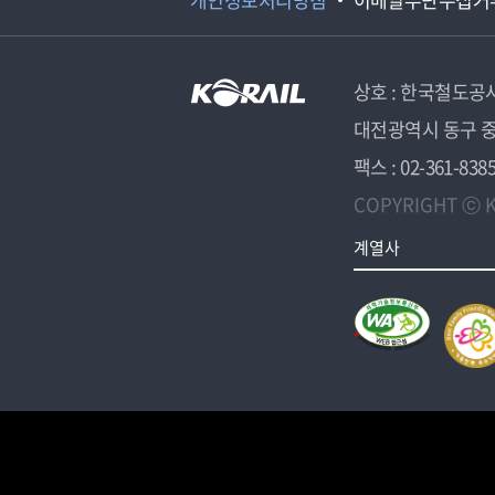
상호 : 한국철도공
대전광역시 동구 중
팩스 : 02-361-838
COPYRIGHT ⓒ K
계열사