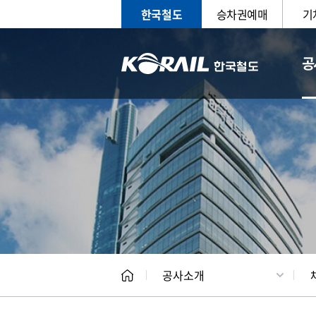
한국철도
승차권예매
기
공
CEO
일반현
공사소개