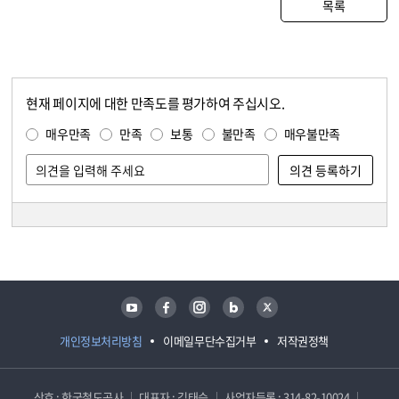
목록
현재 페이지에 대한 만족도를 평가하여 주십시오.
콘텐츠 만족도 조사
만족도 조사
매우만족
만족
보통
불만족
매우불만족
담당자 정보
담당자 정보
유튜브
페이스북
인스타그램
블로그
트위터
개인정보처리방침
이메일무단수집거부
저작권정책
상호 : 한국철도공사
대표자 : 김태승
사업자등록 : 314-82-10024