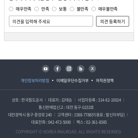
만족도 조사
매우만족
만족
보통
불만족
매우불만족
담당자 정보
담당자 정보
유튜브
페이스북
인스타그램
블로그
트위터
개인정보처리방침
이메일무단수집거부
저작권정책
상호 : 한국철도공사
대표자 : 김태승
사업자등록 : 314-82-10024
통신판매업신고 : 대전 동구-0233호
대전광역시 동구 중앙로 240
고객센터 : 1588-7788(이용료 : 발신자부담)
대표전화 : 042-472-5000
팩스 : 02-361-8385
COPYRIGHT ⓒ KOREA RAILROAD. ALL RIGHTS RESERVED.