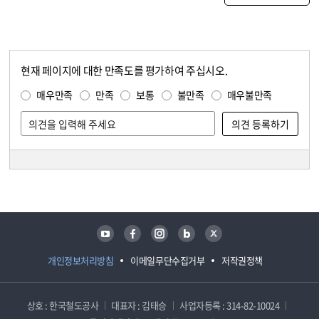
현재 페이지에 대한 만족도를 평가하여 주십시오.
콘텐츠 만족도 조사
만족도 조사
매우만족
만족
보통
불만족
매우불만족
담당자 정보
담당자 정보
유튜브
페이스북
인스타그램
블로그
트위터
개인정보처리방침
이메일무단수집거부
저작권정책
상호 : 한국철도공사
대표자 : 김태승
사업자등록 : 314-82-10024