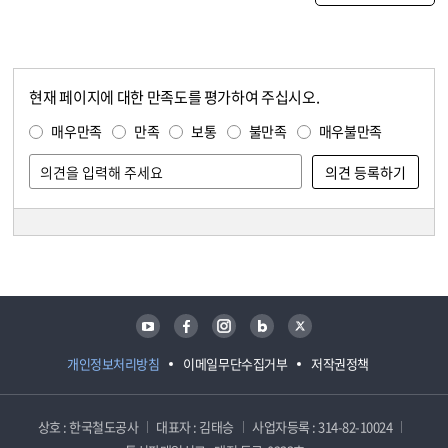
현재 페이지에 대한 만족도를 평가하여 주십시오.
콘텐츠 만족도 조사
만족도 조사
매우만족
만족
보통
불만족
매우불만족
담당자 정보
담당자 정보
유튜브
페이스북
인스타그램
블로그
트위터
개인정보처리방침
이메일무단수집거부
저작권정책
상호 : 한국철도공사
대표자 : 김태승
사업자등록 : 314-82-10024