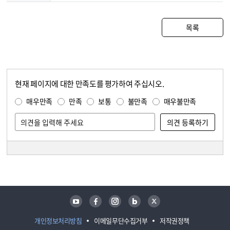
목록
현재 페이지에 대한 만족도를 평가하여 주십시오.
콘텐츠 만족도 조사
만족도 조사
매우만족
만족
보통
불만족
매우불만족
담당자 정보
담당자 정보
유튜브
페이스북
인스타그램
블로그
트위터
개인정보처리방침
이메일무단수집거부
저작권정책