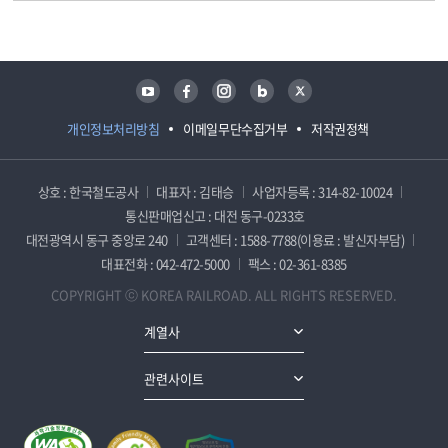
담당자 정보
담당자 정보
유튜브
페이스북
인스타그램
블로그
트위터
개인정보처리방침
이메일무단수집거부
저작권정책
상호 : 한국철도공사
대표자 : 김태승
사업자등록 : 314-82-10024
통신판매업신고 : 대전 동구-0233호
대전광역시 동구 중앙로 240
고객센터 : 1588-7788(이용료 : 발신자부담)
대표전화 : 042-472-5000
팩스 : 02-361-8385
COPYRIGHT ⓒ KOREA RAILROAD. ALL RIGHTS RESERVED.
계열사
관련사이트