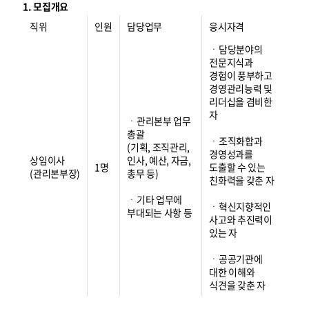
1. 모집개요
직위
인원
담당업무
응시자격
ㆍ담당분야의
전문지식과
경험이 풍부하고
경영관리능력 및
리더십을 겸비한
자
ㆍ관리본부 업무
총괄
ㆍ조직화합과
(기획, 조직관리,
경영성과를
상임이사
인사, 예산, 자금,
1명
도출할 수 있는
(관리본부장)
총무 등)
친화력을 갖춘 자
ㆍ기타 업무에
ㆍ혁신지향적인
부대되는 사항 등
사고와 추진력이
있는 자
ㆍ공공기관에
대한 이해와
식견을 갖춘 자