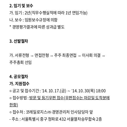
2. 임기 및 보수
가. 임기 : 2년(직무수행실적에 따라 1년 연임가능)
나. 보수 : 임원보수규정에 의함
* 경영평가결과에 따른 성과급 별도
3. 선발절차
가. 서류전형 → 면접전형 → 주주 최종면접 → 이사회 의결 →
주주총회 선임
4. 공모절차
가. 지원접수
○ 공고 및 접수기간 : ’14. 10. 17.(금) ～ ’14. 10. 30(목) 18:00
○ 접수방법 :
방문 및 등기우편 접수
(
우편접수는 마감일 도착분에
한함
)
○ 접수처 : 코레일로지스㈜ 경영관리처 인사담당자 앞
- 주소 : 서울특별시 중구 청파로 432 서울열차승무합숙 2층