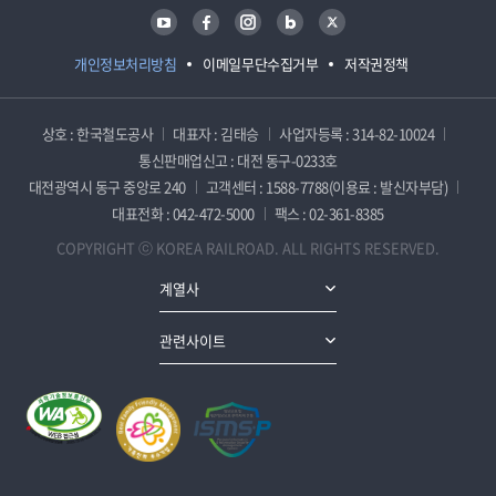
유튜브
페이스북
인스타그램
블로그
트위터
개인정보처리방침
이메일무단수집거부
저작권정책
상호 : 한국철도공사
대표자 : 김태승
사업자등록 : 314-82-10024
통신판매업신고 : 대전 동구-0233호
대전광역시 동구 중앙로 240
고객센터 : 1588-7788(이용료 : 발신자부담)
대표전화 : 042-472-5000
팩스 : 02-361-8385
COPYRIGHT ⓒ KOREA RAILROAD. ALL RIGHTS RESERVED.
계열사
관련사이트