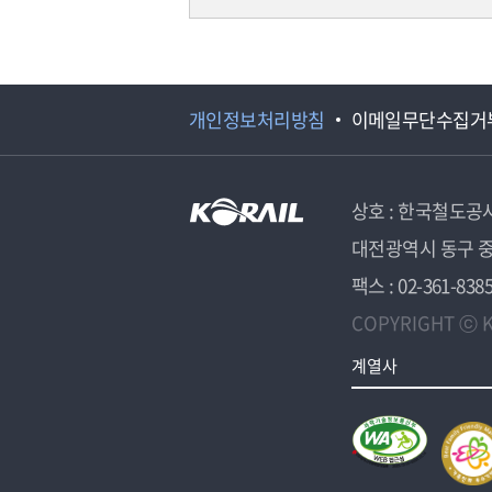
개인정보처리방침
이메일무단수집거
상호 : 한국철도공
대전광역시 동구 중
팩스 : 02-361-838
COPYRIGHT ⓒ K
계열사