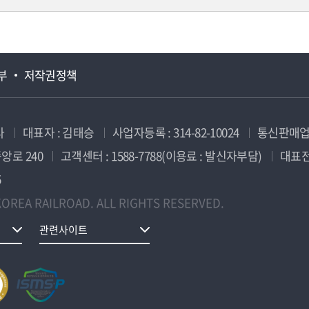
부
저작권정책
사
대표자 : 김태승
사업자등록 : 314-82-10024
통신판매업신
앙로 240
고객센터 : 1588-7788(이용료 : 발신자부담)
대표전화
5
OREA RAILROAD. ALL RIGHTS RESERVED.
관련사이트