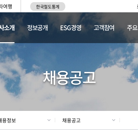
차여행
한국철도통계
사소개
정보공개
ESG경영
고객참여
주요
황
조직현황
채용정보
채용공고
채용정보
채용공고