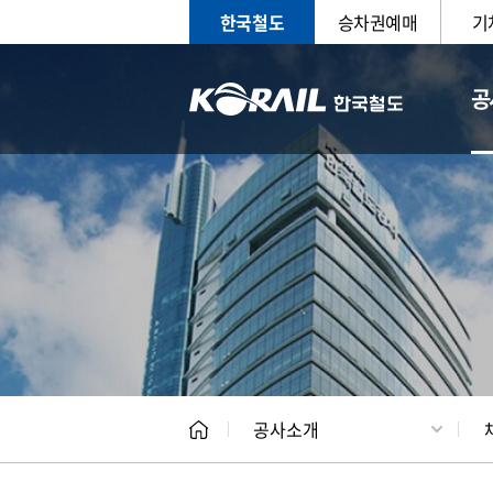
한국철도
승차권예매
기
공
CEO
일반현
공사소개