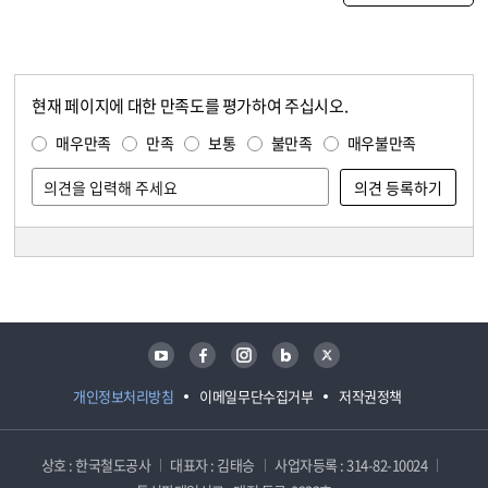
현재 페이지에 대한 만족도를 평가하여 주십시오.
콘텐츠 만족도 조사
만족도 조사
매우만족
만족
보통
불만족
매우불만족
담당자 정보
담당자 정보
유튜브
페이스북
인스타그램
블로그
트위터
개인정보처리방침
이메일무단수집거부
저작권정책
상호 : 한국철도공사
대표자 : 김태승
사업자등록 : 314-82-10024