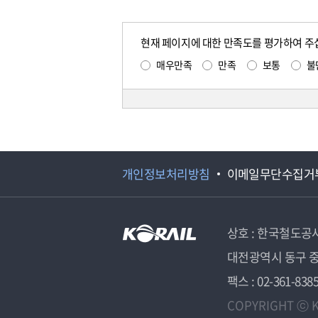
현재 페이지에 대한 만족도를 평가하여 주
매우만족
만족
보통
불
개인정보처리방침
이메일무단수집거
상호 : 한국철도공
대전광역시 동구 중
팩스 : 02-361-838
COPYRIGHT ⓒ K