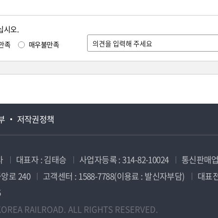
십시오.
만족
매우불만족
부
저작권정책
사
대표자 : 김태승
사업자등록 : 314-82-10024
통신판매업신
앙로 240
고객센터 : 1588-7788(이용료 : 발신자부담)
대표전화
5
OREA RAILROAD. ALL RIGHTS RESERVED.