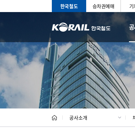
한국철도
승차권예매
기
공
CEO
일반현
공사소개