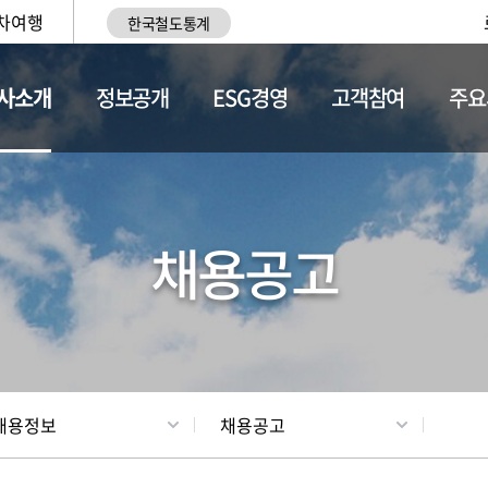
차여행
한국철도통계
사소개
정보공개
ESG경영
고객참여
주요
황
조직현황
채용정보
채용공고
채용정보
채용공고