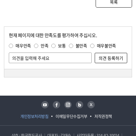
목록
현재 페이지에 대한 만족도를 평가하여 주십시오.
콘텐츠 만족도 조사
만족도 조사
매우만족
만족
보통
불만족
매우불만족
담당자 정보
담당자 정보
유튜브
페이스북
인스타그램
블로그
트위터
개인정보처리방침
이메일무단수집거부
저작권정책
상호 : 한국철도공사
대표자 : 김태승
사업자등록 : 314-82-10024