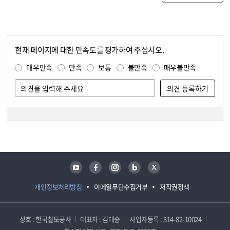
현재 페이지에 대한 만족도를 평가하여 주십시오.
콘텐츠 만족도 조사
만족도 조사
매우만족
만족
보통
불만족
매우불만족
담당자 정보
담당자 정보
유튜브
페이스북
인스타그램
블로그
트위터
개인정보처리방침
이메일무단수집거부
저작권정책
상호 : 한국철도공사
대표자 : 김태승
사업자등록 : 314-82-10024