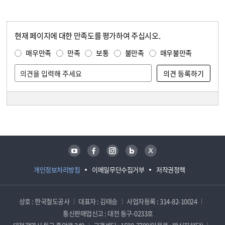
현재 페이지에 대한 만족도를 평가하여 주십시오.
콘텐츠 만족도 조사
만족도 조사
매우만족
만족
보통
불만족
매우불만족
담당자 정보
담당자 정보
유튜브
페이스북
인스타그램
블로그
트위터
개인정보처리방침
이메일무단수집거부
저작권정책
상호 : 한국철도공사
대표자 : 김태승
사업자등록 : 314-82-10024
통신판매업신고 : 대전 동구-0233호