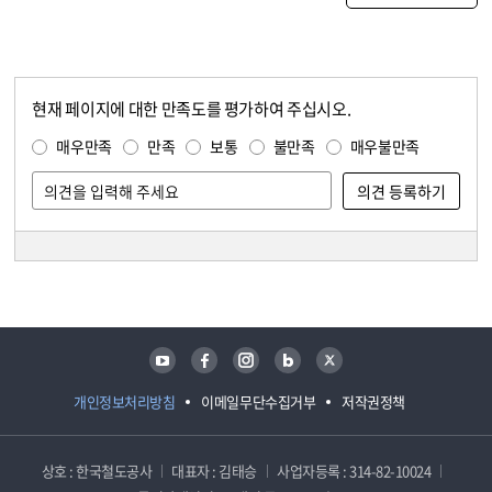
현재 페이지에 대한 만족도를 평가하여 주십시오.
콘텐츠 만족도 조사
만족도 조사
매우만족
만족
보통
불만족
매우불만족
담당자 정보
담당자 정보
유튜브
페이스북
인스타그램
블로그
트위터
개인정보처리방침
이메일무단수집거부
저작권정책
상호 : 한국철도공사
대표자 : 김태승
사업자등록 : 314-82-10024