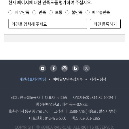
현재 페이지에 대한 만족도를 평가하여 주십시오.
콘텐츠 만족도 조사
만족도 조사
매우만족
만족
보통
불만족
매우불만족
담당자 정보
담당자 정보
유튜브
페이스북
인스타그램
블로그
트위터
개인정보처리방침
이메일무단수집거부
저작권정책
상호 : 한국철도공사
대표자 : 김태승
사업자등록 : 314-82-10024
통신판매업신고 : 대전 동구-0233호
대전광역시 동구 중앙로 240
고객센터 : 1588-7788(이용료 : 발신자부담)
대표전화 : 042-472-5000
팩스 : 02-361-8385
COPYRIGHT ⓒ KOREA RAILROAD. ALL RIGHTS RESERVED.