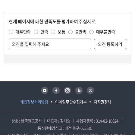
현재 페이지에 대한 만족도를 평가하여 주십시오.
콘텐츠 만족도 조사
만족도 조사
매우만족
만족
보통
불만족
매우불만족
담당자 정보
담당자 정보
유튜브
페이스북
인스타그램
블로그
트위터
개인정보처리방침
이메일무단수집거부
저작권정책
상호 : 한국철도공사
대표자 : 김태승
사업자등록 : 314-82-10024
통신판매업신고 : 대전 동구-0233호