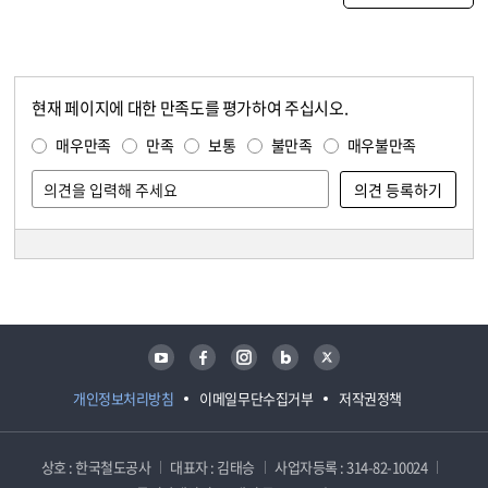
현재 페이지에 대한 만족도를 평가하여 주십시오.
콘텐츠 만족도 조사
만족도 조사
매우만족
만족
보통
불만족
매우불만족
담당자 정보
담당자 정보
유튜브
페이스북
인스타그램
블로그
트위터
개인정보처리방침
이메일무단수집거부
저작권정책
상호 : 한국철도공사
대표자 : 김태승
사업자등록 : 314-82-10024