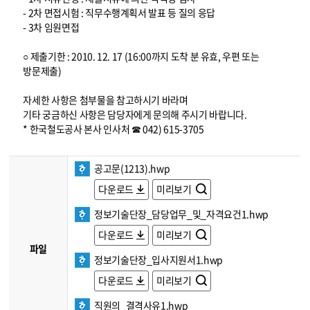
- 2차 면접시험 : 직무수행계획서 발표 등 질의 응답
- 3차 임원면접
○ 제출기한 : 2010. 12. 17 (16:00까지 도착 분 유효, 우편 또는
방문제출)
자세한 사항은 첨부물을 참고하시기 바라며
기타 궁금하신 사항은 담당자에게 문의해 주시기 바랍니다.
* 한국철도공사 본사 인사처 ☎ 042) 615-3705
공고문(1213).hwp
다운로드
미리보기
정보기술단장_담당업무_및_자격요건1.hwp
다운로드
미리보기
파일
정보기술단장_입사지원서1.hwp
다운로드
미리보기
직원의_결격사유1.hwp