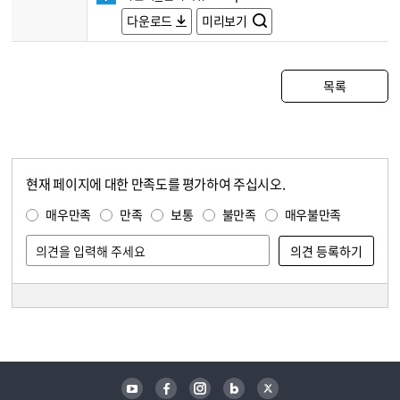
다운로드
미리보기
목록
현재 페이지에 대한 만족도를 평가하여 주십시오.
콘텐츠 만족도 조사
만족도 조사
매우만족
만족
보통
불만족
매우불만족
담당자 정보
담당자 정보
유튜브
페이스북
인스타그램
블로그
트위터