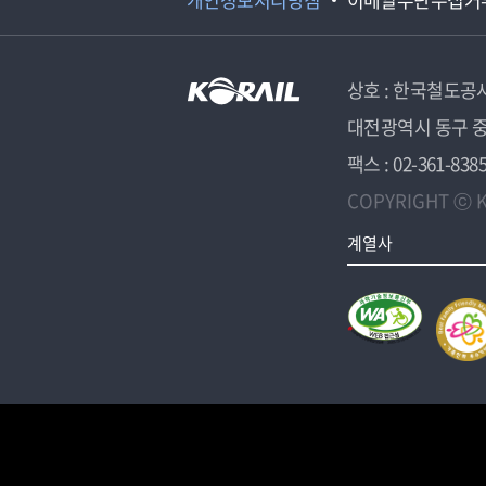
상호 : 한국철도공
대전광역시 동구 중
팩스 : 02-361-838
COPYRIGHT ⓒ K
계열사