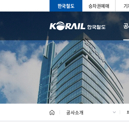
한국철도
승차권예매
기
공
CEO
일반현
공사소개