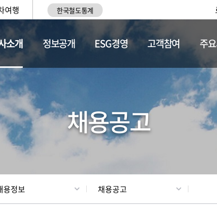
차여행
한국철도통계
사소개
정보공개
ESG경영
고객참여
주요
황
조직현황
채용정보
채용공고
채용정보
채용공고