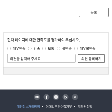
목록
현재 페이지에 대한 만족도를 평가하여 주십시오.
콘텐츠 만족도 조사
만족도 조사
매우만족
만족
보통
불만족
매우불만족
담당자 정보
담당자 정보
유튜브
페이스북
인스타그램
블로그
트위터
개인정보처리방침
이메일무단수집거부
저작권정책