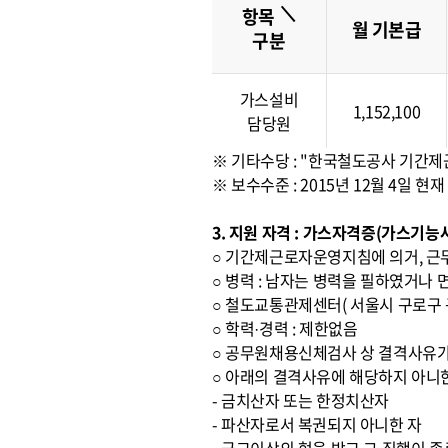
＼
항목
월 기본급
구분
가스설비
1,152,100
담당원
※ 기타수당 : "한국철도공사 기간
※ 보수수준 : 2015년 12월 4일
3. 지원 자격 : 가스자격증(가스기
○ 기간제근로자운영지침에 의거, 근
○ 병력 : 남자는 병력을 필하였거나 
○ 철도교통관제센터( 서울시 구로구 구
○ 학력·경력 : 제한없음
○ 공무원채용신체검사 상 결격사유가
○ 아래의 결격사유에 해당하지 아니
- 금치산자 또는 한정치산자
- 파산자로서 복권되지 아니한 자