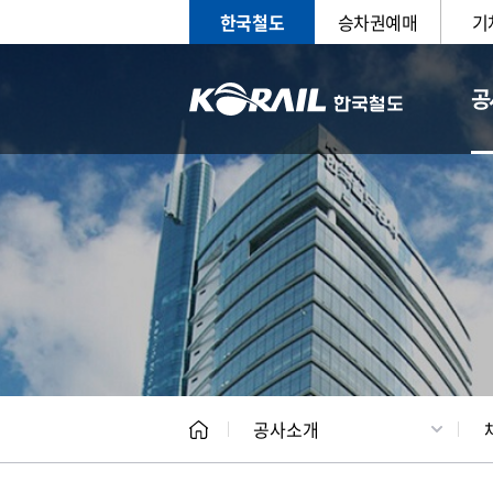
한국철도
승차권예매
기
공
CEO
일반현
공사소개