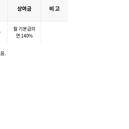
상여금
비 고
월 기본급의
0
연 140%
음.