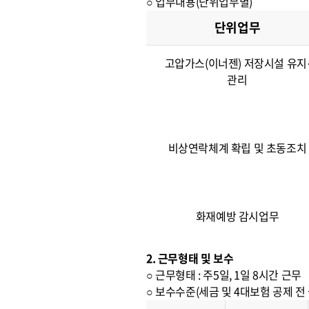
○ 업무내용(단위업무별)
단위업무
고압가스(이너젠) 저장시설 유지
관리
비상연락체계 확립 및 초동조치
화재예방 감시업무
2. 근무형태 및 보수
○ 근무형태 : 주5일, 1일 8시간 근무
○ 보수수준(세금 및 4대보험 공제 전