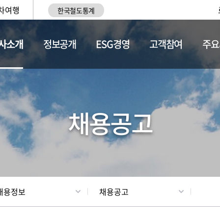
차여행
한국철도통계
사소개
정보공개
ESG경영
고객참여
주요
황
조직현황
채용정보
채용공고
채용정보
채용공고