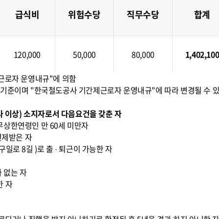
급식비
위험수당
직무수당
합계
120,000
50,000
80,000
1,402,10
제근로자 운영내규"에 의함
 현재 기준이며 "한국철도공사 기간제근로자 운영내규"에 따라 변경될 수 있
능사 이상) 소지자로서 다음요건을 갖춘 자
무상한연령인 만 60세 미만자
면제받은 자
일로 8길 )로 출 · 퇴근이 가능한 자
 없는 자
한 자