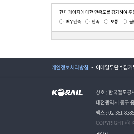
현재 페이지에 대한 만족도를 평가하여 주
매우만족
만족
보통
불
개인정보처리방침
이메일무단수집거
상호 : 한국철도공
대전광역시 동구 중
팩스 : 02-361-838
COPYRIGHT ⓒ K