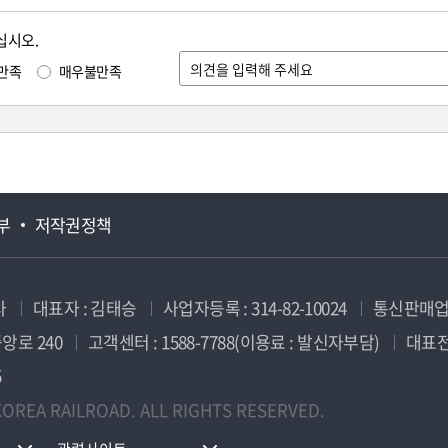
십시오.
만족
매우불만족
부
저작권정책
사
대표자 : 김태승
사업자등록 : 314-82-10024
통신판매업신
앙로 240
고객센터 : 1588-7788(이용료 : 발신자부담)
대표전화
5
OREA RAILROAD. ALL RIGHTS RESERVED.