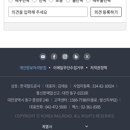
매우만족
만족
보통
불만족
매우불만족
담당자 정보
담당자 정보
유튜브
페이스북
인스타그램
블로그
트위터
개인정보처리방침
이메일무단수집거부
저작권정책
상호 : 한국철도공사
대표자 : 김태승
사업자등록 : 314-82-10024
통신판매업신고 : 대전 동구-0233호
대전광역시 동구 중앙로 240
고객센터 : 1588-7788(이용료 : 발신자부담)
대표전화 : 042-472-5000
팩스 : 02-361-8385
COPYRIGHT ⓒ KOREA RAILROAD. ALL RIGHTS RESERVED.
계열사