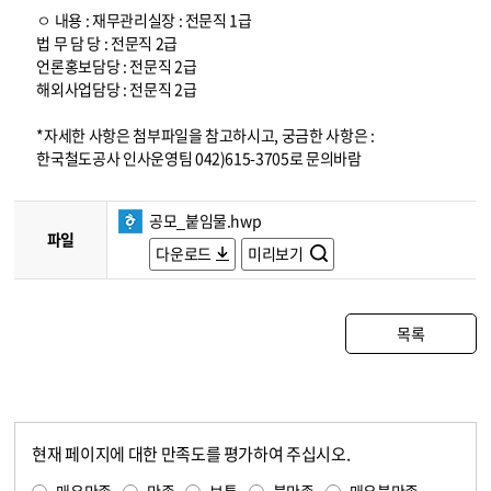
ㅇ 내용 : 재무관리실장 : 전문직 1급
법 무 담 당 : 전문직 2급
언론홍보담당 : 전문직 2급
해외사업담당 : 전문직 2급
*자세한 사항은 첨부파일을 참고하시고, 궁금한 사항은 :
한국철도공사 인사운영팀 042)615-3705로 문의바람
공모_붙임물.hwp
파일
다운로드
미리보기
목록
현재 페이지에 대한 만족도를 평가하여 주십시오.
콘텐츠 만족도 조사
만족도 조사