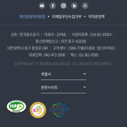
유튜브
페이스북
인스타그램
블로그
트위터
개인정보처리방침
이메일무단수집거부
저작권정책
상호 : 한국철도공사
대표자 : 김태승
사업자등록 : 314-82-10024
통신판매업신고 : 대전 동구-0233호
대전광역시 동구 중앙로 240
고객센터 : 1588-7788(이용료 : 발신자부담)
대표전화 : 042-472-5000
팩스 : 02-361-8385
COPYRIGHT ⓒ KOREA RAILROAD. ALL RIGHTS RESERVED.
계열사
관련사이트